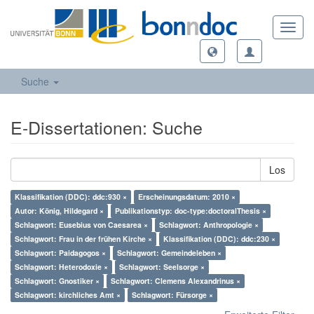
Toggl
navig
Suche
E-Dissertationen: Suche
Los
Klassifikation (DDC): ddc:930 ×
Erscheinungsdatum: 2010 ×
Autor: König, Hildegard ×
Publikationstyp: doc-type:doctoralThesis ×
Schlagwort: Eusebius von Caesarea ×
Schlagwort: Anthropologie ×
Schlagwort: Frau in der frühen Kirche ×
Klassifikation (DDC): ddc:230 ×
Schlagwort: Paidagogos ×
Schlagwort: Gemeindeleben ×
Schlagwort: Heterodoxie ×
Schlagwort: Seelsorge ×
Schlagwort: Gnostiker ×
Schlagwort: Clemens Alexandrinus ×
Schlagwort: kirchliches Amt ×
Schlagwort: Fürsorge ×