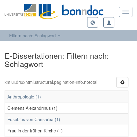
Toggl
navig
Filtern nach: Schlagwort
E-Dissertationen: Filtern nach:
Schlagwort
xmlui.dri2xhtml.structural.pagination-info.nototal
Anthropologie (1)
Clemens Alexandrinus (1)
Eusebius von Caesarea (1)
Frau in der frühen Kirche (1)