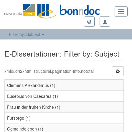
Toggl
navig
Filter by: Subject
E-Dissertationen: Filter by: Subject
xmlui.dri2xhtml.structural.pagination-info.nototal
Clemens Alexandrinus (1)
Eusebius von Caesarea (1)
Frau in der frühen Kirche (1)
Fürsorge (1)
Gemeindeleben (1)