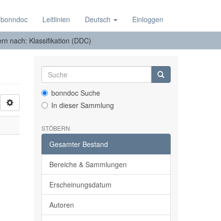
 bonndoc
Leitlinien
Deutsch
Einloggen
tern nach: Klassifikation (DDC)
bonndoc Suche
In dieser Sammlung
STÖBERN
Gesamter Bestand
Bereiche & Sammlungen
Erscheinungsdatum
Autoren