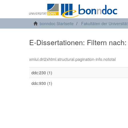
bonndoc Startseite
Fakultäten der Universitä
E-Dissertationen: Filtern nach:
xmlui.dri2xhtml.structural.pagination-info.nototal
ddc:230 (1)
ddc:930 (1)