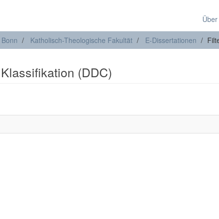
Über
t Bonn
Katholisch-Theologische Fakultät
E-Dissertationen
Fil
 Klassifikation (DDC)