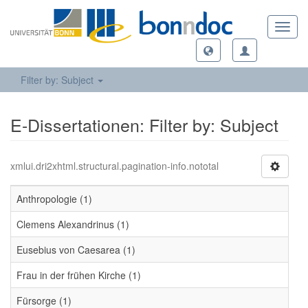
Toggl
navig
Filter by: Subject
E-Dissertationen: Filter by: Subject
xmlui.dri2xhtml.structural.pagination-info.nototal
Anthropologie (1)
Clemens Alexandrinus (1)
Eusebius von Caesarea (1)
Frau in der frühen Kirche (1)
Fürsorge (1)