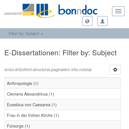
Toggl
navig
Filter by: Subject
E-Dissertationen: Filter by: Subject
xmlui.dri2xhtml.structural.pagination-info.nototal
Anthropologie (1)
Clemens Alexandrinus (1)
Eusebius von Caesarea (1)
Frau in der frühen Kirche (1)
Fürsorge (1)