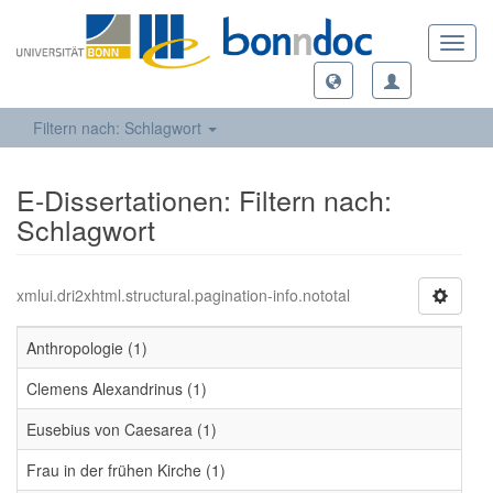
Toggl
navig
Filtern nach: Schlagwort
E-Dissertationen: Filtern nach:
Schlagwort
xmlui.dri2xhtml.structural.pagination-info.nototal
Anthropologie (1)
Clemens Alexandrinus (1)
Eusebius von Caesarea (1)
Frau in der frühen Kirche (1)