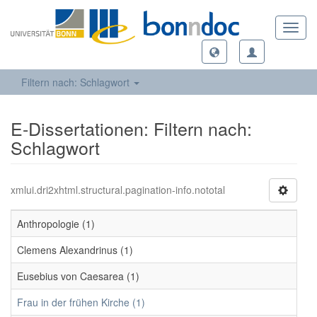
Toggl
navig
Filtern nach: Schlagwort
E-Dissertationen: Filtern nach:
Schlagwort
xmlui.dri2xhtml.structural.pagination-info.nototal
Anthropologie (1)
Clemens Alexandrinus (1)
Eusebius von Caesarea (1)
Frau in der frühen Kirche (1)