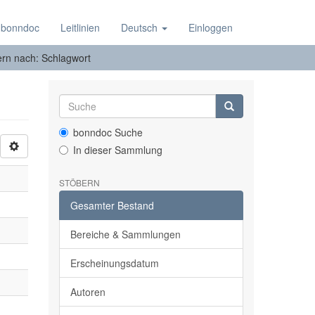
 bonndoc
Leitlinien
Deutsch
Einloggen
tern nach: Schlagwort
bonndoc Suche
In dieser Sammlung
STÖBERN
Gesamter Bestand
Bereiche & Sammlungen
Erscheinungsdatum
Autoren