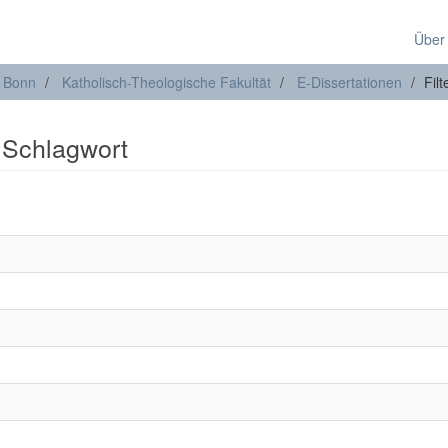
Über
t Bonn
Katholisch-Theologische Fakultät
E-Dissertationen
Fil
: Schlagwort