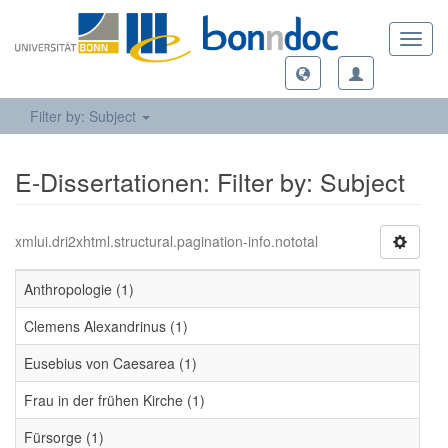
Toggl
navig
Filter by: Subject
E-Dissertationen: Filter by: Subject
xmlui.dri2xhtml.structural.pagination-info.nototal
Anthropologie (1)
Clemens Alexandrinus (1)
Eusebius von Caesarea (1)
Frau in der frühen Kirche (1)
Fürsorge (1)