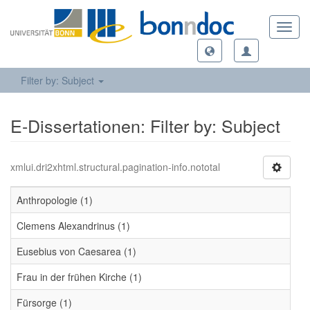
Toggl
navig
Filter by: Subject
E-Dissertationen: Filter by: Subject
xmlui.dri2xhtml.structural.pagination-info.nototal
Anthropologie (1)
Clemens Alexandrinus (1)
Eusebius von Caesarea (1)
Frau in der frühen Kirche (1)
Fürsorge (1)