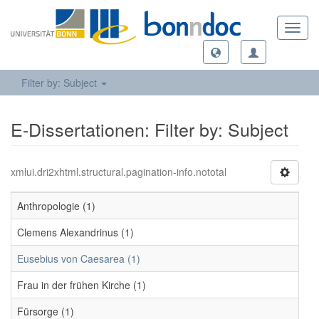
Toggl
navig
Filter by: Subject
E-Dissertationen: Filter by: Subject
xmlui.dri2xhtml.structural.pagination-info.nototal
Anthropologie (1)
Clemens Alexandrinus (1)
Eusebius von Caesarea (1)
Frau in der frühen Kirche (1)
Fürsorge (1)