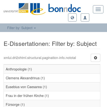
Toggl
navig
Filter by: Subject
E-Dissertationen: Filter by: Subject
xmlui.dri2xhtml.structural.pagination-info.nototal
Anthropologie (1)
Clemens Alexandrinus (1)
Eusebius von Caesarea (1)
Frau in der frühen Kirche (1)
Fürsorge (1)