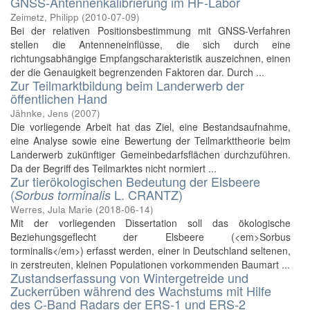
GNSS-Antennenkalibrierung im HF-Labor
Zeimetz, Philipp
(
2010-07-09
)
Bei der relativen Positionsbestimmung mit GNSS-Verfahren
stellen die Antenneneinflüsse, die sich durch eine
richtungsabhängige Empfangscharakteristik auszeichnen, einen
der die Genauigkeit begrenzenden Faktoren dar. Durch ...
Zur Teilmarktbildung beim Landerwerb der
öffentlichen Hand
Jähnke, Jens
(
2007
)
Die vorliegende Arbeit hat das Ziel, eine Bestandsaufnahme,
eine Analyse sowie eine Bewertung der Teilmarkttheorie beim
Landerwerb zukünftiger Gemeinbedarfsflächen durchzuführen.
Da der Begriff des Teilmarktes nicht normiert ...
Zur tierökologischen Bedeutung der Elsbeere
(
L. CRANTZ)
Sorbus torminalis
Werres, Jula Marie
(
2018-06-14
)
Mit der vorliegenden Dissertation soll das ökologische
Beziehungsgeflecht der Elsbeere (<em>Sorbus
torminalis</em>) erfasst werden, einer in Deutschland seltenen,
in zerstreuten, kleinen Populationen vorkommenden Baumart ...
Zustandserfassung von Wintergetreide und
Zuckerrüben während des Wachstums mit Hilfe
des C-Band Radars der ERS-1 und ERS-2