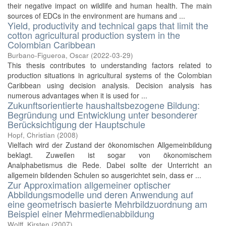
their negative impact on wildlife and human health. The main
sources of EDCs in the environment are humans and ...
Yield, productivity and technical gaps that limit the
cotton agricultural production system in the
Colombian Caribbean
Burbano-Figueroa, Oscar
(
2022-03-29
)
This thesis contributes to understanding factors related to
production situations in agricultural systems of the Colombian
Caribbean using decision analysis. Decision analysis has
numerous advantages when it is used for ...
Zukunftsorientierte haushaltsbezogene Bildung:
Begründung und Entwicklung unter besonderer
Berücksichtigung der Hauptschule
Hopf, Christian
(
2008
)
Vielfach wird der Zustand der ökonomischen Allgemeinbildung
beklagt. Zuweilen ist sogar von ökonomischem
Analphabetismus die Rede. Dabei sollte der Unterricht an
allgemein bildenden Schulen so ausgerichtet sein, dass er ...
Zur Approximation allgemeiner optischer
Abbildungsmodelle und deren Anwendung auf
eine geometrisch basierte Mehrbildzuordnung am
Beispiel einer Mehrmedienabbildung
Wolff, Kirsten
(
2007
)