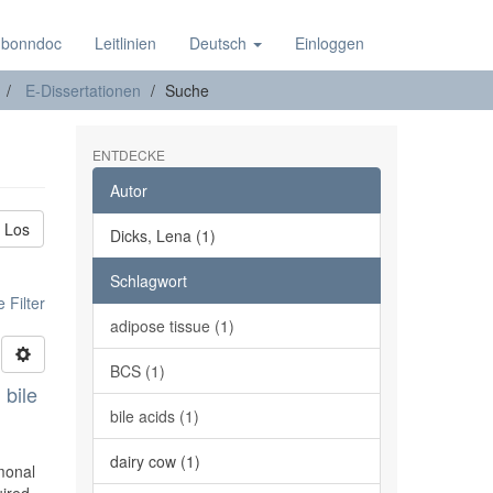
 bonndoc
Leitlinien
Deutsch
Einloggen
E-Dissertationen
Suche
ENTDECKE
Autor
Los
Dicks, Lena (1)
Schlagwort
 Filter
adipose tissue (1)
BCS (1)
 bile
bile acids (1)
dairy cow (1)
rmonal