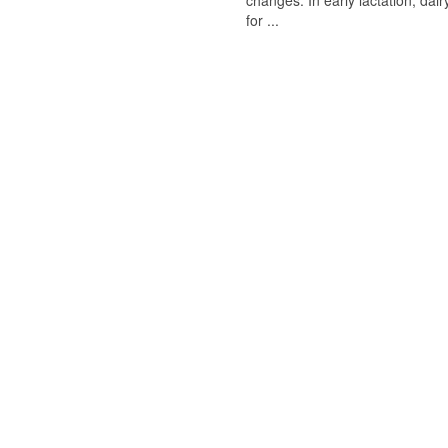
changes. In early lactation, da
for ...