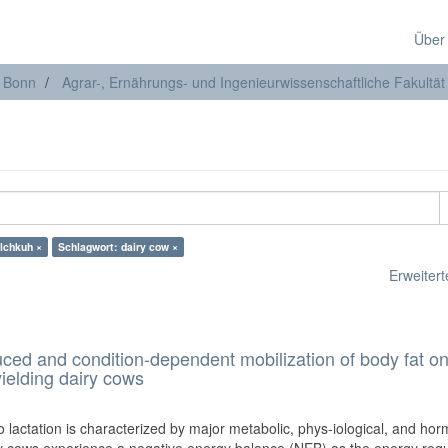
Über
t Bonn
Agrar-, Ernährungs- und Ingenieurwissenschaftliche Fakultät
lchkuh ×
Schlagwort: dairy cow ×
Erweiterte
duced and condition-dependent mobilization of body fat on
ielding dairy cows
o lactation is characterized by major metabolic, phys-iological, and ho