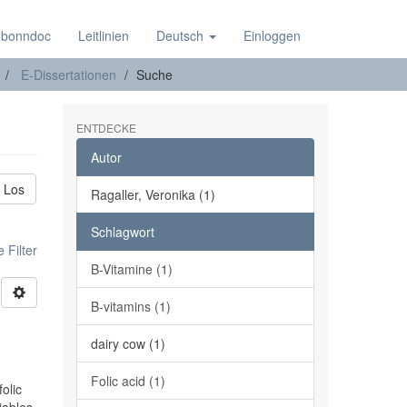
 bonndoc
Leitlinien
Deutsch
Einloggen
E-Dissertationen
Suche
ENTDECKE
Autor
Los
Ragaller, Veronika (1)
Schlagwort
 Filter
B-Vitamine (1)
B-vitamins (1)
n
dairy cow (1)
Folic acid (1)
olic