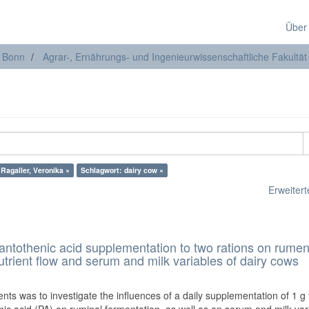
Über
t Bonn
Agrar-, Ernährungs- und Ingenieurwissenschaftliche Fakultät
 Ragaller, Veronika ×
Schlagwort: dairy cow ×
Erweiterte
 pantothenic acid supplementation to two rations on rume
trient flow and serum and milk variables of dairy cows
)
ts was to investigate the influences of a daily supplementation of 1 g f