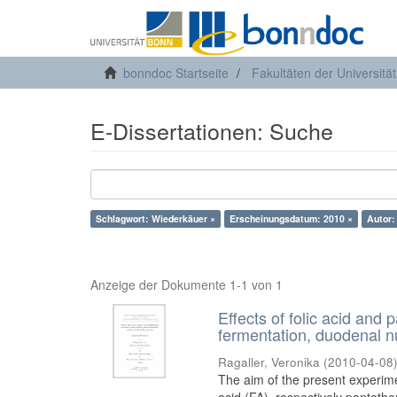
bonndoc Startseite
Fakultäten der Universitä
E-Dissertationen: Suche
Schlagwort: Wiederkäuer ×
Erscheinungsdatum: 2010 ×
Autor:
Anzeige der Dokumente 1-1 von 1
Effects of folic acid and
fermentation, duodenal nu
Ragaller, Veronika
(
2010-04-08
The aim of the present experimen