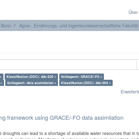
Über
t Bonn
Agrar-, Ernährungs- und Ingenieurwissenschaftliche Fakultät
×
Klassifikation (DDC): ddc:620 ×
Schlagwort: GRACE/-FO ×
 ×
Schlagwort: data assimilation ×
Klassifikation (DDC): ddc:004 ×
Erweiterte
ring framework using GRACE/-FO data assimilation
droughts can lead to a shortage of available water resources that in t