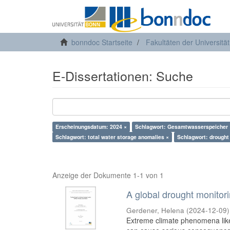
bonndoc Startseite
Fakultäten der Universitä
E-Dissertationen: Suche
Erscheinungsdatum: 2024 ×
Schlagwort: Gesamtwasserspeicher 
Schlagwort: total water storage anomalies ×
Schlagwort: drought
Anzeige der Dokumente 1-1 von 1
A global drought monito
Gerdener, Helena
(
2024-12-09
)
Extreme climate phenomena like 