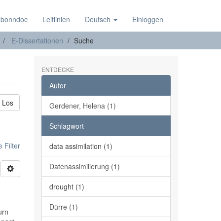
 bonndoc
Leitlinien
Deutsch
Einloggen
E-Dissertationen
Suche
ENTDECKE
Autor
Los
Gerdener, Helena (1)
Schlagwort
 Filter
data assimilation (1)
Datenassimilierung (1)
drought (1)
Dürre (1)
urn