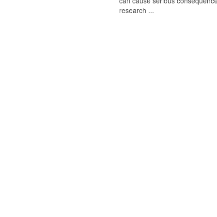
can cause serious consequences
research ...