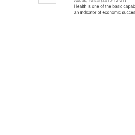
Abbas, Faisal
(
2010-12-21
)
Health is one of the basic capab
an indicator of economic success 