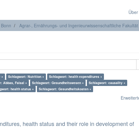
Über
t Bonn
Agrar-, Ernährungs- und Ingenieurwissenschaftliche Fakultät
 ×
Schlagwort: Nutrition ×
Schlagwort: health expenditures ×
r: Abbas, Faisal ×
Schlagwort: Gesundheitswesen ×
Schlagwort: causality ×
gwort: health status ×
Schlagwort: Gesundheitskosten ×
Erweiterte
nditures, health status and their role in development of