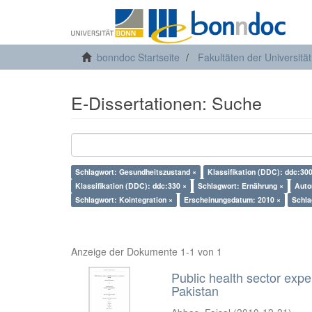
bonndoc Startseite
Fakultäten der Universitä
E-Dissertationen: Suche
Schlagwort: Gesundheitszustand ×
Klassifikation (DDC): ddc:300
Klassifikation (DDC): ddc:330 ×
Schlagwort: Ernährung ×
Auto
Schlagwort: Kointegration ×
Erscheinungsdatum: 2010 ×
Schla
Anzeige der Dokumente 1-1 von 1
Public health sector expe
Pakistan