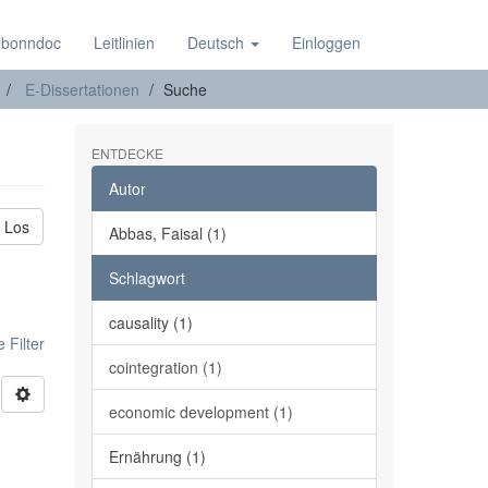
 bonndoc
Leitlinien
Deutsch
Einloggen
E-Dissertationen
Suche
ENTDECKE
Autor
Los
Abbas, Faisal (1)
Schlagwort
causality (1)
 Filter
cointegration (1)
economic development (1)
Ernährung (1)