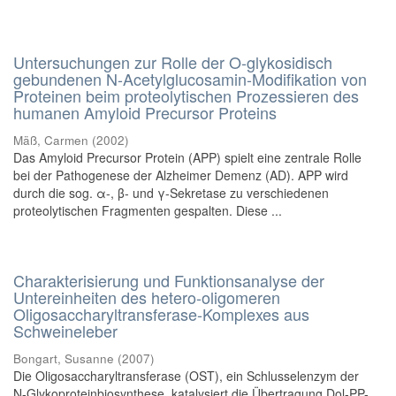
Untersuchungen zur Rolle der O-glykosidisch
gebundenen N-Acetylglucosamin-Modifikation von
Proteinen beim proteolytischen Prozessieren des
humanen Amyloid Precursor Proteins
Mäß, Carmen
(
2002
)
Das Amyloid Precursor Protein (APP) spielt eine zentrale Rolle
bei der Pathogenese der Alzheimer Demenz (AD). APP wird
durch die sog. α-, β- und γ-Sekretase zu verschiede­nen
proteolytischen Fragmenten gespalten. Diese ...
Charakterisierung und Funktionsanalyse der
Untereinheiten des hetero-oligomeren
Oligosaccharyltransferase-Komplexes aus
Schweineleber
Bongart, Susanne
(
2007
)
Die Oligosaccharyltransferase (OST), ein Schlusselenzym der
N-Glykoproteinbiosynthese, katalysiert die Übertragung Dol-PP-