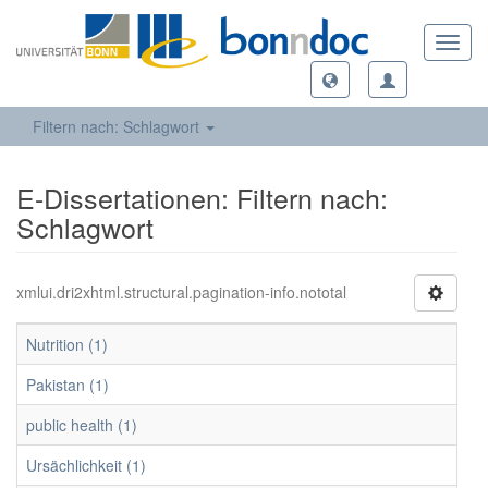
Toggl
navig
Filtern nach: Schlagwort
E-Dissertationen: Filtern nach:
Schlagwort
xmlui.dri2xhtml.structural.pagination-info.nototal
Nutrition (1)
Pakistan (1)
public health (1)
Ursächlichkeit (1)