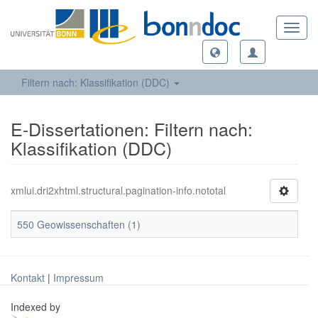
Toggl
navig
Filtern nach: Klassifikation (DDC)
E-Dissertationen: Filtern nach:
Klassifikation (DDC)
xmlui.dri2xhtml.structural.pagination-info.nototal
550 Geowissenschaften (1)
Kontakt
|
Impressum
Indexed by