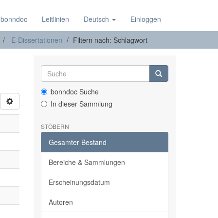
 bonndoc
Leitlinien
Deutsch
Einloggen
E-Dissertationen
Filtern nach: Schlagwort
bonndoc Suche
In dieser Sammlung
STÖBERN
Gesamter Bestand
Bereiche & Sammlungen
Erscheinungsdatum
Autoren