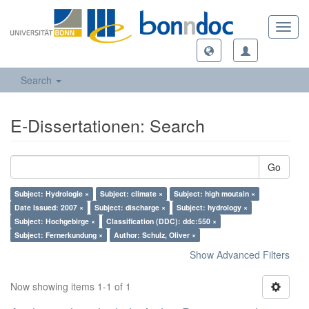
Toggl
navig
Search
E-Dissertationen: Search
Go
Subject: Hydrologie ×
Subject: climate ×
Subject: high moutain ×
Date Issued: 2007 ×
Subject: discharge ×
Subject: hydrology ×
Subject: Hochgebirge ×
Classification (DDC): ddc:550 ×
Subject: Fernerkundung ×
Author: Schulz, Oliver ×
Show Advanced Filters
Now showing items 1-1 of 1