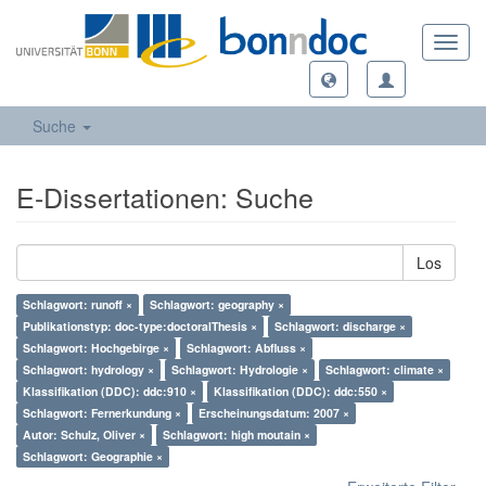
Toggl
navig
Suche
E-Dissertationen: Suche
Los
Schlagwort: runoff ×
Schlagwort: geography ×
Publikationstyp: doc-type:doctoralThesis ×
Schlagwort: discharge ×
Schlagwort: Hochgebirge ×
Schlagwort: Abfluss ×
Schlagwort: hydrology ×
Schlagwort: Hydrologie ×
Schlagwort: climate ×
Klassifikation (DDC): ddc:910 ×
Klassifikation (DDC): ddc:550 ×
Schlagwort: Fernerkundung ×
Erscheinungsdatum: 2007 ×
Autor: Schulz, Oliver ×
Schlagwort: high moutain ×
Schlagwort: Geographie ×