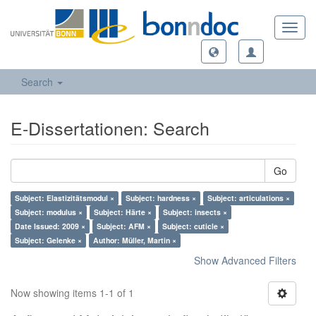
Toggl
navig
Search
E-Dissertationen: Search
Go
Subject: Elastizitätsmodul ×
Subject: hardness ×
Subject: articulations ×
Subject: modulus ×
Subject: Härte ×
Subject: insects ×
Date Issued: 2009 ×
Subject: AFM ×
Subject: cuticle ×
Subject: Gelenke ×
Author: Müller, Martin ×
Show Advanced Filters
Now showing items 1-1 of 1