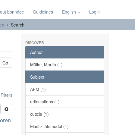
out bonndoc
Guidelines
English
Login
nen
Search
DISCOVER
Author
Go
Müller, Martin (1)
Subject
AFM (1)
ilters
articulations (1)
cuticle (1)
toren
Elastizitätsmodul (1)