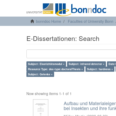
bonndoc Home
Faculties of University Bonn
E-Dissertationen: Search
Subject: Elastizitätsmodul ×
Subject: infrared detector ×
Date 
Resource Type: doc-type:doctoralThesis ×
Subject: hardness ×
Subject: Gelenke ×
Now showing items 1-1 of 1
Aufbau und Materialeigen
bei Insekten und ihre fu