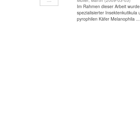
Müller, Martin
(
2009-03-03
)
Im Rahmen dieser Arbeit wurde
spezialisierter Insektenkutikula
pyrophilen Käfer Melanophila ...