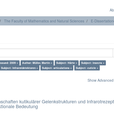
Ab
The Faculty of Mathematics and Natural Sciences
E-Dissertatio
Issued: 2009 ×
Author: Müller, Martin ×
Subject: Härte ×
Subject: insects ×
Subject: Infrarotdetektoren ×
Subject: articulations ×
Subject: cuticle ×
Show Advanced F
schaften kutikulärer Gelenkstrukturen und Infrarotrezep
nktionale Bedeutung