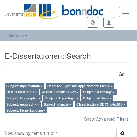
Toggl
navig
Search
E-Dissertationen: Search
Go
Subject: high moutain ×
Resource Type: doc-type:doctoralThesis ×
Date Issued: 2007 ×
Author: Schulz, Oliver ×
Subject: discharge ×
Subject: Geographie ×
Subject: Hydrologie ×
Subject: Abfluss ×
Subject: geography ×
Subject: climate ×
Classification (DDC): ddc:550 ×
Subject: Fernerkundung ×
Show Advanced Filters
Now showing items 1-1 of 1