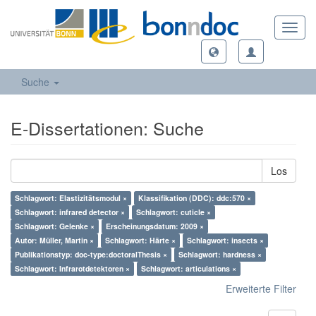
Toggl
navig
Suche
E-Dissertationen: Suche
Los
Schlagwort: Elastizitätsmodul ×
Klassifikation (DDC): ddc:570 ×
Schlagwort: infrared detector ×
Schlagwort: cuticle ×
Schlagwort: Gelenke ×
Erscheinungsdatum: 2009 ×
Autor: Müller, Martin ×
Schlagwort: Härte ×
Schlagwort: insects ×
Publikationstyp: doc-type:doctoralThesis ×
Schlagwort: hardness ×
Schlagwort: Infrarotdetektoren ×
Schlagwort: articulations ×
Erweiterte Filter