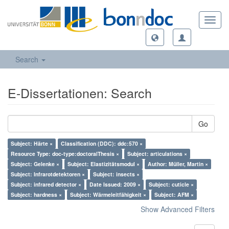
Toggl
navig
Search
E-Dissertationen: Search
Go
Subject: Härte ×
Classification (DDC): ddc:570 ×
Resource Type: doc-type:doctoralThesis ×
Subject: articulations ×
Subject: Gelenke ×
Subject: Elastizitätsmodul ×
Author: Müller, Martin ×
Subject: Infrarotdetektoren ×
Subject: insects ×
Subject: infrared detector ×
Date Issued: 2009 ×
Subject: cuticle ×
Subject: hardness ×
Subject: Wärmeleitfähigkeit ×
Subject: AFM ×
Show Advanced Filters