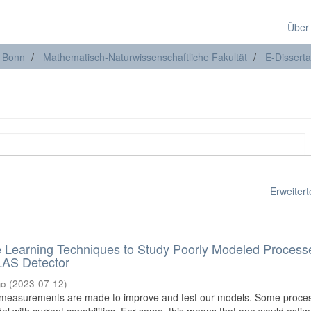
Über
t Bonn
Mathematisch-Naturwissenschaftliche Fakultät
E-Disserta
Erweiterte
Learning Techniques to Study Poorly Modeled Processe
TLAS Detector
mo
(
2023-07-12
)
s, measurements are made to improve and test our models. Some proce