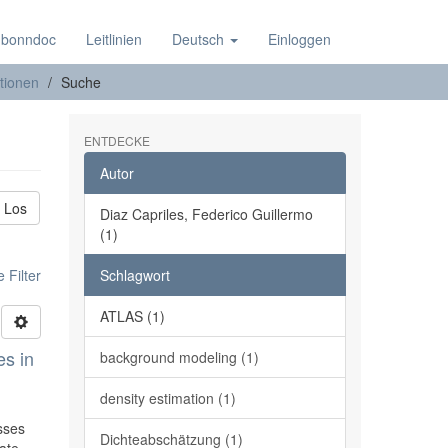
 bonndoc
Leitlinien
Deutsch
Einloggen
tionen
Suche
ENTDECKE
Autor
Los
Diaz Capriles, Federico Guillermo
(1)
 Filter
Schlagwort
ATLAS (1)
s in
background modeling (1)
density estimation (1)
sses
Dichteabschätzung (1)