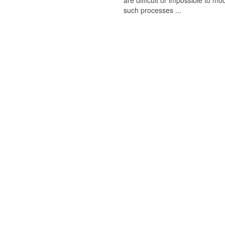
are difficult or impossible to m
such processes ...