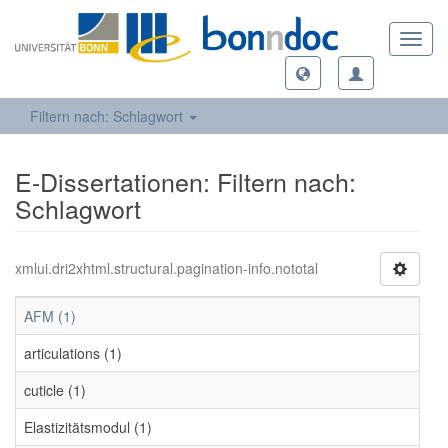
Toggl
navig
Filtern nach: Schlagwort
E-Dissertationen: Filtern nach:
Schlagwort
xmlui.dri2xhtml.structural.pagination-info.nototal
AFM (1)
articulations (1)
cuticle (1)
Elastizitätsmodul (1)