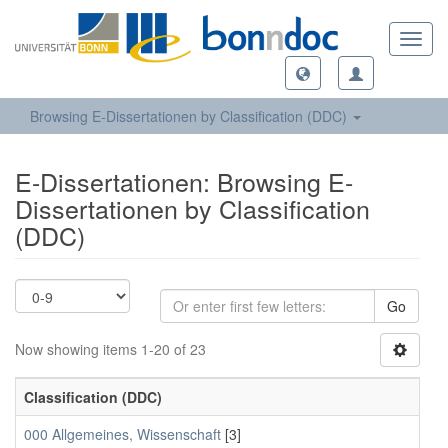
Toggl
navig
Browsing E-Dissertationen by Classification (DDC)
E-Dissertationen: Browsing E-
Dissertationen by Classification
(DDC)
Go
Now showing items 1-20 of 23
Classification (DDC)
000 Allgemeines, Wissenschaft
[3]