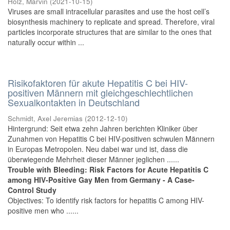
Holz, Marvin
(
2021-10-15
)
Viruses are small intracellular parasites and use the host cell’s
biosynthesis machinery to replicate and spread. Therefore, viral
particles incorporate structures that are similar to the ones that
naturally occur within ...
Risikofaktoren für akute Hepatitis C bei HIV-
positiven Männern mit gleichgeschlechtlichen
Sexualkontakten in Deutschland
Schmidt, Axel Jeremias
(
2012-12-10
)
Hintergrund: Seit etwa zehn Jahren berichten Kliniker über
Zunahmen von Hepatitis C bei HIV-positiven schwulen Männern
in Europas Metropolen. Neu dabei war und ist, dass die
überwiegende Mehrheit dieser Männer jeglichen ......
Trouble with Bleeding: Risk Factors for Acute Hepatitis C
among HIV-Positive Gay Men from Germany - A Case-
Control Study
Objectives: To identify risk factors for hepatitis C among HIV-
positive men who ......