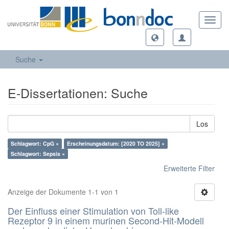
Toggl
navig
Suche
E-Dissertationen: Suche
Los
Schlagwort: CpG ×
Erscheinungsdatum: [2020 TO 2025] ×
Schlagwort: Sepsis ×
Erweiterte Filter
Anzeige der Dokumente 1-1 von 1
Der Einfluss einer Stimulation von Toll-like
Rezeptor 9 in einem murinen Second-Hit-Modell