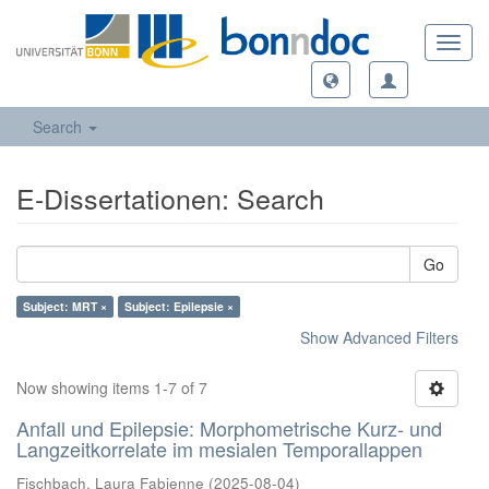
Toggl
navig
Search
E-Dissertationen: Search
Go
Subject: MRT ×
Subject: Epilepsie ×
Show Advanced Filters
Now showing items 1-7 of 7
Anfall und Epilepsie: Morphometrische Kurz- und
Langzeitkorrelate im mesialen Temporallappen
Fischbach, Laura Fabienne
(
2025-08-04
)