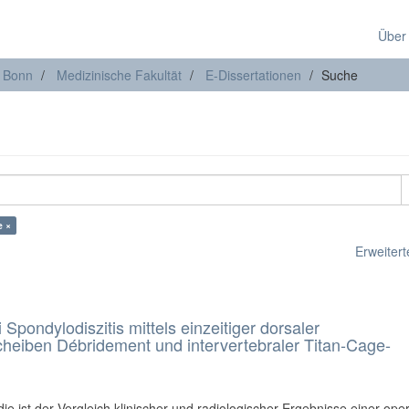
Über
t Bonn
Medizinische Fakultät
E-Dissertationen
Suche
e ×
Erweiterte
Spondylodiszitis mittels einzeitiger dorsaler
heiben Débridement und intervertebraler Titan-Cage-
ie ist der Vergleich klinischer und radiologischer Ergebnisse einer ope