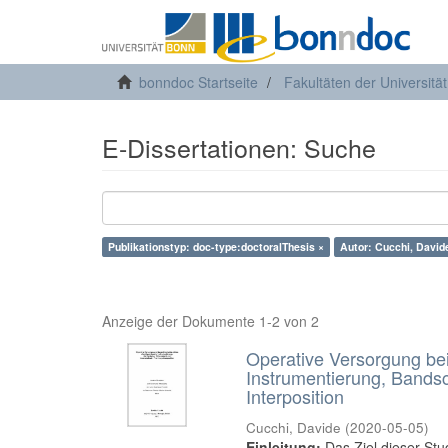
bonndoc Startseite
Fakultäten der Universitä
E-Dissertationen: Suche
Publikationstyp: doc-type:doctoralThesis ×
Autor: Cucchi, David
Anzeige der Dokumente 1-2 von 2
Operative Versorgung bei 
Instrumentierung, Bandsc
Interposition
Cucchi, Davide
(
2020-05-05
)
Einleitung:
Das Ziel dieser Stud