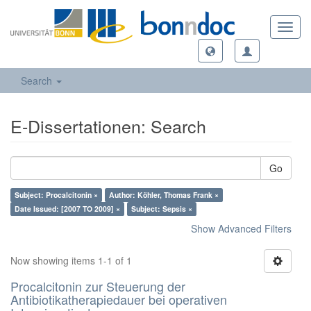
Toggl
navig
Search
E-Dissertationen: Search
Go
Subject: Procalcitonin ×
Author: Köhler, Thomas Frank ×
Date Issued: [2007 TO 2009] ×
Subject: Sepsis ×
Show Advanced Filters
Now showing items 1-1 of 1
Procalcitonin zur Steuerung der
Antibiotikatherapiedauer bei operativen