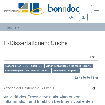
Toggl
navig
Suche
E-Dissertationen: Suche
Los
Klassifikation (DDC): ddc:610 ×
Autor: Siebenhaar, Arno Mark Robert ×
Erscheinungsdatum: [2007 TO 2009] ×
Schlagwort: Sepsis ×
Erweiterte Filter
Anzeige der Dokumente 1-1 von 1
Validität des Procalcitonin als Marker von
Inflammation und Infektion bei Intensivpatienten