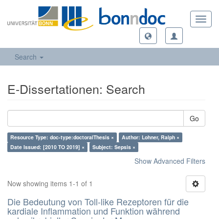
Toggl
navig
Search
E-Dissertationen: Search
Go
Resource Type: doc-type:doctoralThesis ×
Author: Lohner, Ralph ×
Date Issued: [2010 TO 2019] ×
Subject: Sepsis ×
Show Advanced Filters
Now showing items 1-1 of 1
Die Bedeutung von Toll-like Rezeptoren für die
kardiale Inflammation und Funktion während