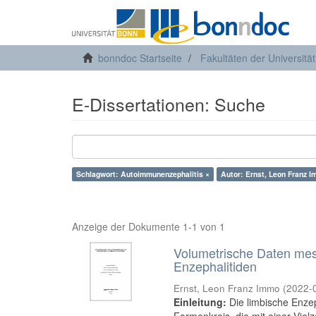
bonndoc Startseite
Fakultäten der Universitä
E-Dissertationen: Suche
Schlagwort: Autoimmunenzephalitis ×
Autor: Ernst, Leon Franz 
Anzeige der Dokumente 1-1 von 1
Volumetrische Daten mesi
Enzephalitiden
Ernst, Leon Franz Immo
(
2022-
Einleitung:
Die limbische Enze