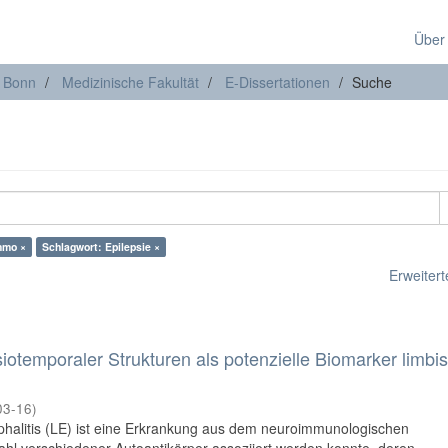
Über
t Bonn
Medizinische Fakultät
E-Dissertationen
Suche
Immo ×
Schlagwort: Epilepsie ×
Erweiterte
otemporaler Strukturen als potenzielle Biomarker limbi
03-16
)
phalitis (LE) ist eine Erkrankung aus dem neuroimmunologischen