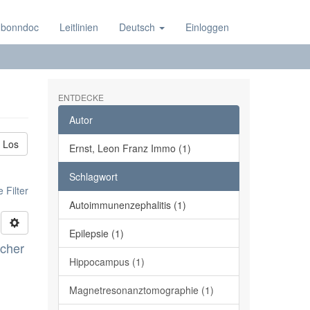
 bonndoc
Leitlinien
Deutsch
Einloggen
ENTDECKE
Autor
Los
Ernst, Leon Franz Immo (1)
Schlagwort
 Filter
Autoimmunenzephalitis (1)
Epilepsie (1)
scher
Hippocampus (1)
Magnetresonanztomographie (1)