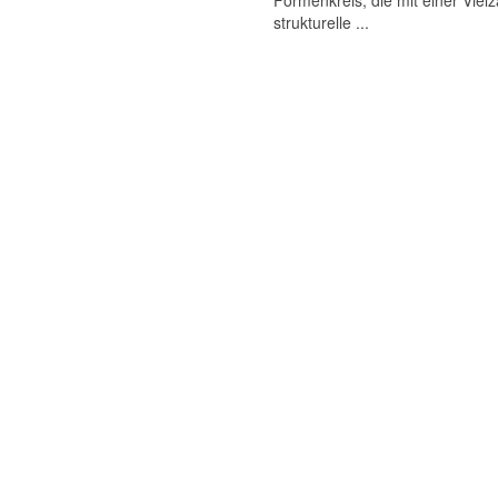
Formenkreis, die mit einer Viel
strukturelle ...