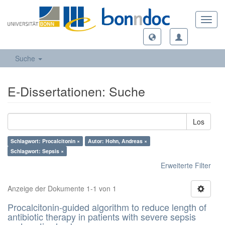
Toggl
navig
Suche
E-Dissertationen: Suche
Los
Schlagwort: Procalcitonin ×
Autor: Hohn, Andreas ×
Schlagwort: Sepsis ×
Erweiterte Filter
Anzeige der Dokumente 1-1 von 1
Procalcitonin-guided algorithm to reduce length of
antibiotic therapy in patients with severe sepsis