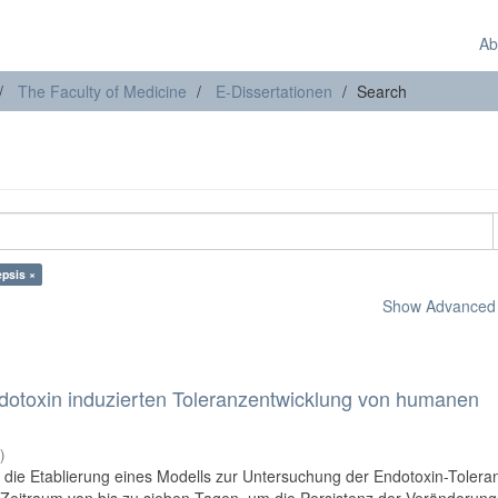
Ab
The Faculty of Medicine
E-Dissertationen
Search
epsis ×
Show Advanced F
ndotoxin induzierten Toleranzentwicklung von humanen
2
)
r die Etablierung eines Modells zur Untersuchung der Endotoxin-Tolera