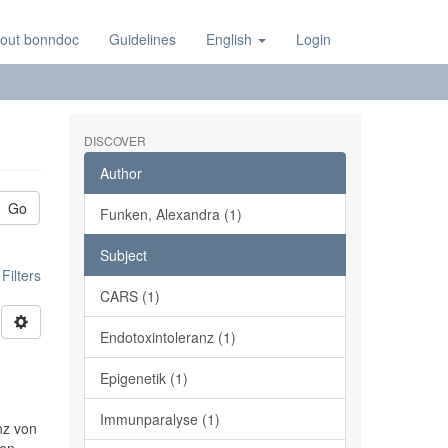
out bonndoc
Guidelines
English
Login
DISCOVER
Author
Go
Funken, Alexandra (1)
Subject
ilters
CARS (1)
Endotoxintoleranz (1)
Epigenetik (1)
Immunparalyse (1)
nz von