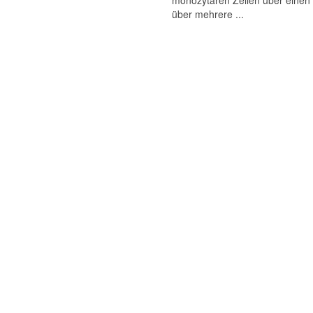
monozytären Zellen über einen 
über mehrere ...