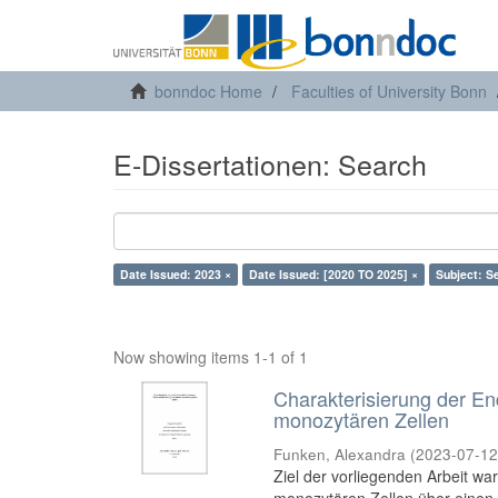
bonndoc Home
Faculties of University Bonn
E-Dissertationen: Search
Date Issued: 2023 ×
Date Issued: [2020 TO 2025] ×
Subject: S
Now showing items 1-1 of 1
Charakterisierung der E
monozytären Zellen
Funken, Alexandra
(
2023-07-1
Ziel der vorliegenden Arbeit wa