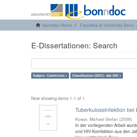
bonndoc Home
Faculties of University Bonn
E-Dissertationen: Search
Subject: Coinfection ×
Classification (DDC): ddc:000 ×
Now showing items 1-1 of 1
Tuberkuloseinfektion bei 
Kowar, Michael Stefan
(
2008
)
In der vorliegenden Arbeit wurd
und HIV-Koinfektion aus den Ja