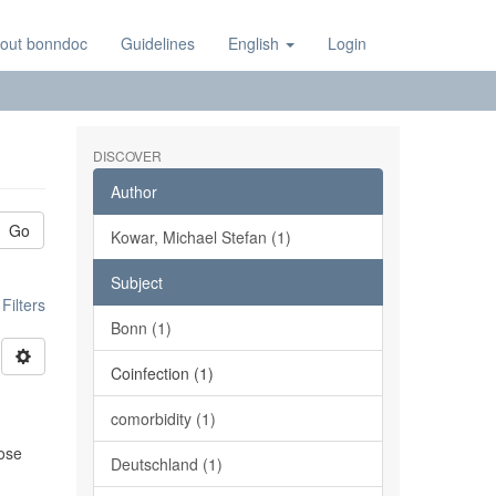
out bonndoc
Guidelines
English
Login
DISCOVER
Author
Go
Kowar, Michael Stefan (1)
Subject
ilters
Bonn (1)
Coinfection (1)
comorbidity (1)
lose
Deutschland (1)