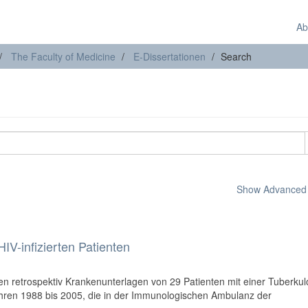
Ab
The Faculty of Medicine
E-Dissertationen
Search
Show Advanced F
HIV-infizierten Patienten
en retrospektiv Krankenunterlagen von 29 Patienten mit einer Tuberku
hren 1988 bis 2005, die in der Immunologischen Ambulanz der