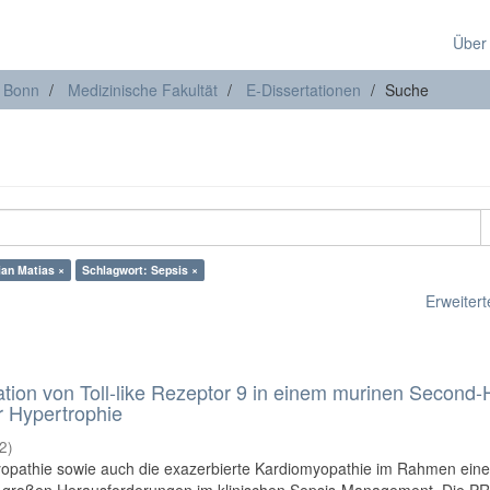
Über
t Bonn
Medizinische Fakultät
E-Dissertationen
Suche
ian Matias ×
Schlagwort: Sepsis ×
Erweiterte
ation von Toll-like Rezeptor 9 in einem murinen Second-H
r Hypertrophie
2
)
opathie sowie auch die exazerbierte Kardiomyopathie im Rahmen eine