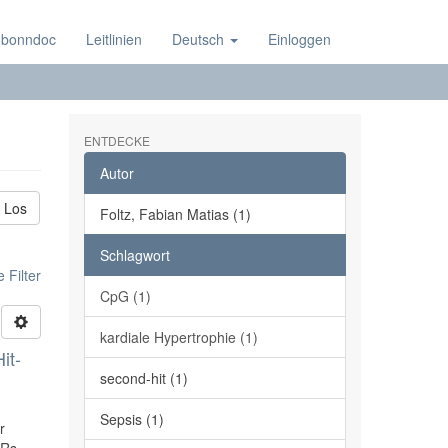
 bonndoc
Leitlinien
Deutsch
Einloggen
ENTDECKE
Autor
Los
Foltz, Fabian Matias (1)
Schlagwort
 Filter
CpG (1)
kardiale Hypertrophie (1)
it-
second-hit (1)
Sepsis (1)
r