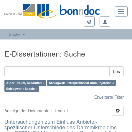
Toggl
navig
Suche
E-Dissertationen: Suche
Los
Autor: Baum, Sebastian ×
Schlagwort: intraperitoneal-stool-injection ×
Schlagwort: Sepsis ×
Erweiterte Filter
Anzeige der Dokumente 1-1 von 1
Untersuchungen zum Einfluss Anbieter-
spezifischer Unterschiede des Darmmikrobioms