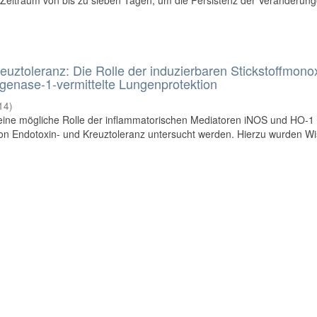
Zeitraum von bis zu sieben Tagen, um die Persistenz der Veränderun
euztoleranz: Die Rolle der induzierbaren Stickstoffmono
genase-1-vermittelte Lungenprotektion
14
)
e eine mögliche Rolle der inflammatorischen Mediatoren iNOS und HO-1 
n Endotoxin- und Kreuztoleranz untersucht werden. Hierzu wurden Wi