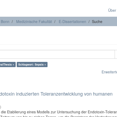
Über
t Bonn
Medizinische Fakultät
E-Dissertationen
Suche
ralThesis ×
Schlagwort: Sepsis ×
Erweiterte
ndotoxin induzierten Toleranzentwicklung von humanen
2
)
r die Etablierung eines Modells zur Untersuchung der Endotoxin-Tolera