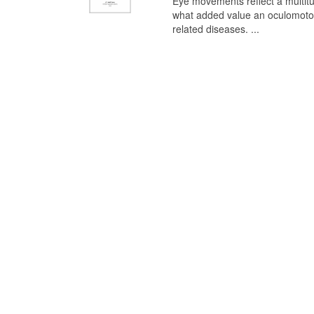
Eye movements reflect a multitu
what added value an oculomotor 
related diseases. ...