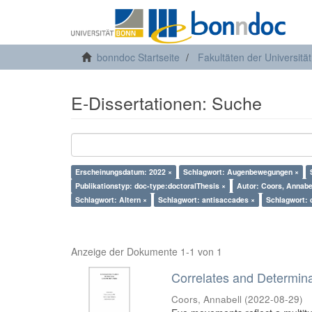
bonndoc Startseite
Fakultäten der Universitä
E-Dissertationen: Suche
Erscheinungsdatum: 2022 ×
Schlagwort: Augenbewegungen ×
Publikationstyp: doc-type:doctoralThesis ×
Autor: Coors, Annabe
Schlagwort: Altern ×
Schlagwort: antisaccades ×
Schlagwort: 
Anzeige der Dokumente 1-1 von 1
Correlates and Determin
Coors, Annabell
(
2022-08-29
)