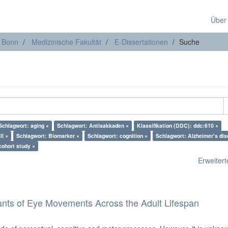
Über
t Bonn
Medizinische Fakultät
E-Dissertationen
Suche
Schlagwort: aging ×
Schlagwort: Antisakkaden ×
Klassifikation (DDC): ddc:610 ×
ll ×
Schlagwort: Biomarker ×
Schlagwort: cognition ×
Schlagwort: Alzheimer's dis
cohort study ×
Erweiterte
ants of Eye Movements Across the Adult Lifespan