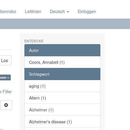
 bonndoc
Leitlinien
Deutsch
Einloggen
ENTDECKE
Autor
Los
Coors, Annabell (1)
Schlagwort
ease ×
aging (1)
 Filter
Altern (1)
Alzheimer (1)
Alzheimer's disease (1)