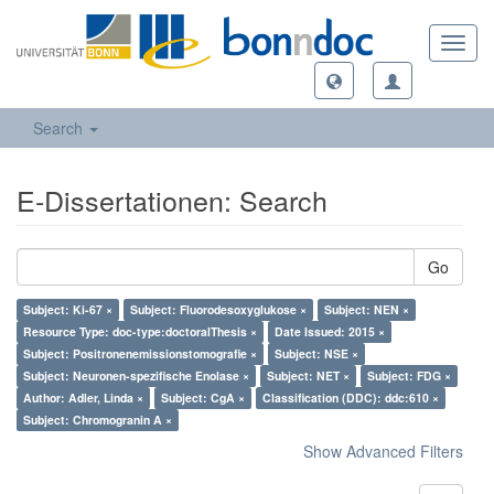
Toggl
navig
Search
E-Dissertationen: Search
Go
Subject: Ki-67 ×
Subject: Fluorodesoxyglukose ×
Subject: NEN ×
Resource Type: doc-type:doctoralThesis ×
Date Issued: 2015 ×
Subject: Positronenemissionstomografie ×
Subject: NSE ×
Subject: Neuronen-spezifische Enolase ×
Subject: NET ×
Subject: FDG ×
Author: Adler, Linda ×
Subject: CgA ×
Classification (DDC): ddc:610 ×
Subject: Chromogranin A ×
Show Advanced Filters