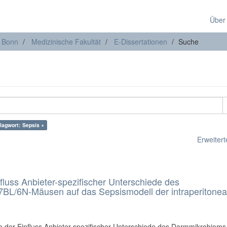
Über
t Bonn
Medizinische Fakultät
E-Dissertationen
Suche
lagwort: Sepsis ×
Erweiterte
luss Anbieter-spezifischer Unterschiede des
L/6N-Mäusen auf das Sepsismodell der intraperitonea
de der Einfluss Anbieter-spezifischer Unterschiede des Darmmikrobioms