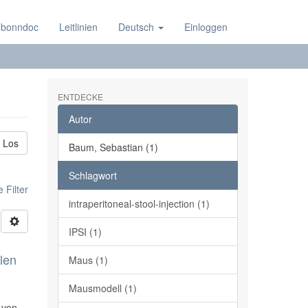
 bonndoc
Leitlinien
Deutsch
Einloggen
ENTDECKE
Autor
Los
Baum, Sebastian (1)
Schlagwort
 Filter
intraperitoneal-stool-injection (1)
IPSI (1)
len
Maus (1)
Mausmodell (1)
 von