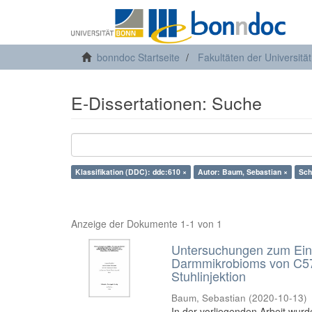
bonndoc Startseite
Fakultäten der Universitä
E-Dissertationen: Suche
Klassifikation (DDC): ddc:610 ×
Autor: Baum, Sebastian ×
Sch
Anzeige der Dokumente 1-1 von 1
Untersuchungen zum Einf
Darmmikrobioms von C57B
Stuhlinjektion
Baum, Sebastian
(
2020-10-13
)
In der vorliegenden Arbeit wur