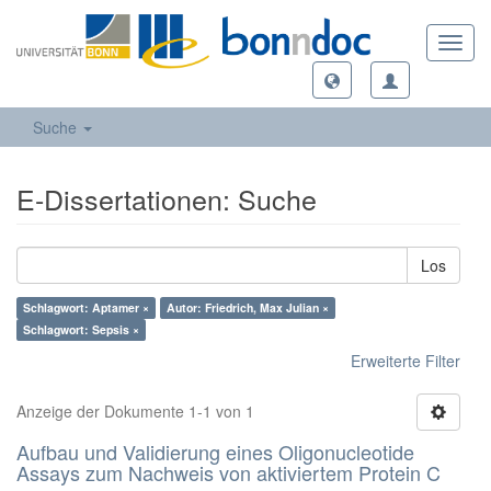
Toggl
navig
Suche
E-Dissertationen: Suche
Los
Schlagwort: Aptamer ×
Autor: Friedrich, Max Julian ×
Schlagwort: Sepsis ×
Erweiterte Filter
Anzeige der Dokumente 1-1 von 1
Aufbau und Validierung eines Oligonucleotide
Assays zum Nachweis von aktiviertem Protein C